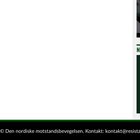
N
d © Den nordiske motstandsbevegelsen.
Kontakt:
kontakt@resist