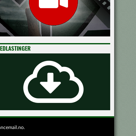
EDLASTINGER
ancemail.no
.