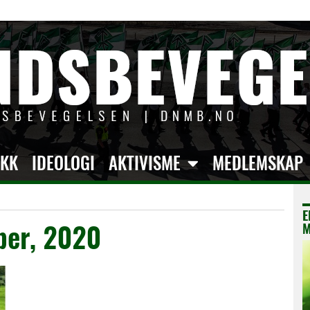
IKK
IDEOLOGI
AKTIVISME
MEDLEMSKAP
E
ber, 2020
M