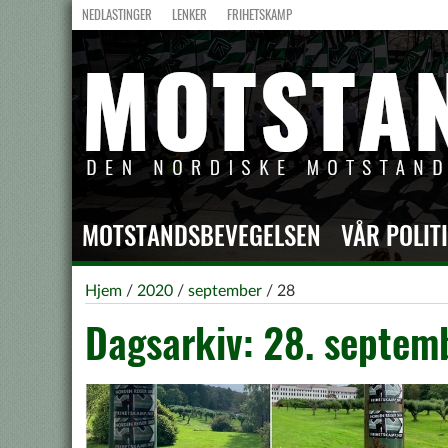
NEDLASTINGER
LENKER
FRIHETSKAMP
MOTSTANDSBEVEGELSEN
VÅR POLIT
Hjem
/
2020
/
september
/
28
Dagsarkiv: 28. septem