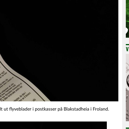
V
lt ut flyveblader i postkasser på Blakstadheia i Froland.