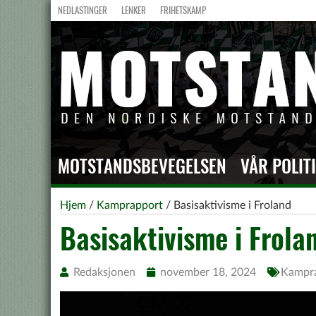
NEDLASTINGER
LENKER
FRIHETSKAMP
MOTSTANDSBEVEGELSEN
VÅR POLIT
Hjem
/
Kamprapport
/
Basisaktivisme i Froland
Basisaktivisme i Frola
Redaksjonen
november 18, 2024
Kampr