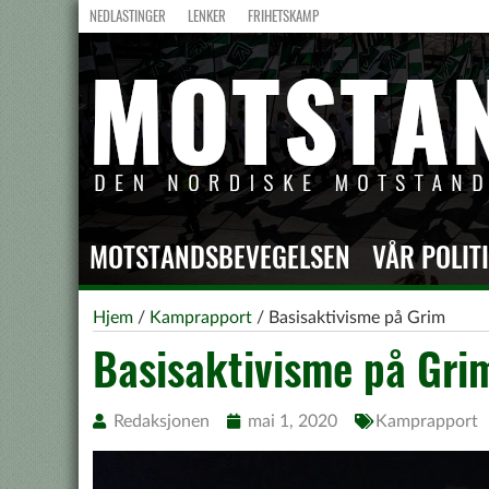
NEDLASTINGER
LENKER
FRIHETSKAMP
MOTSTANDSBEVEGELSEN
VÅR POLIT
Hjem
/
Kamprapport
/
Basisaktivisme på Grim
Basisaktivisme på Gri
Redaksjonen
mai 1, 2020
Kamprapport