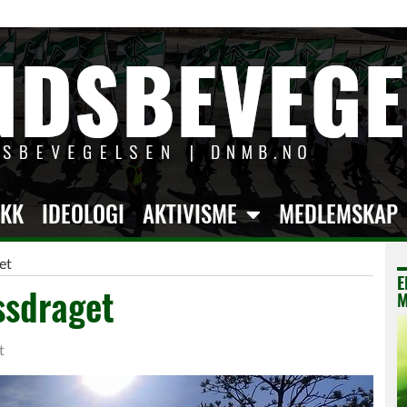
IKK
IDEOLOGI
AKTIVISME
MEDLEMSKAP
et
E
ssdraget
M
t