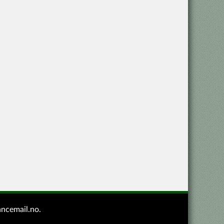
ancemail.no
.