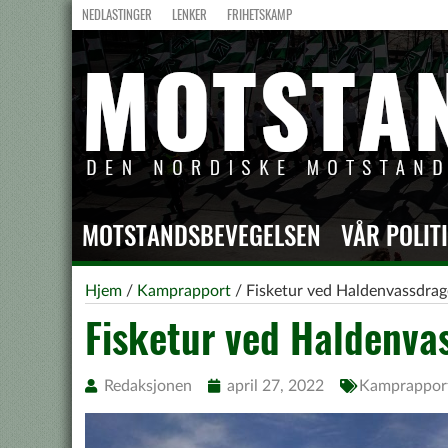
NEDLASTINGER
LENKER
FRIHETSKAMP
MOTSTANDSBEVEGELSEN
VÅR POLIT
Hjem
/
Kamprapport
/
Fisketur ved Haldenvassdrag
Fisketur ved Haldenva
Redaksjonen
april 27, 2022
Kamprappor