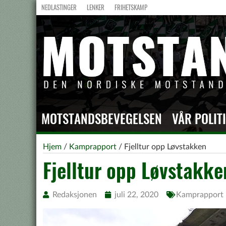
NEDLASTINGER
LENKER
FRIHETSKAMP
MOTSTANDSBEVEGELSEN
VÅR POLIT
Hjem
/
Kamprapport
/
Fjelltur opp Løvstakken
Fjelltur opp Løvstakke
Redaksjonen
juli 22, 2020
Kamprapport