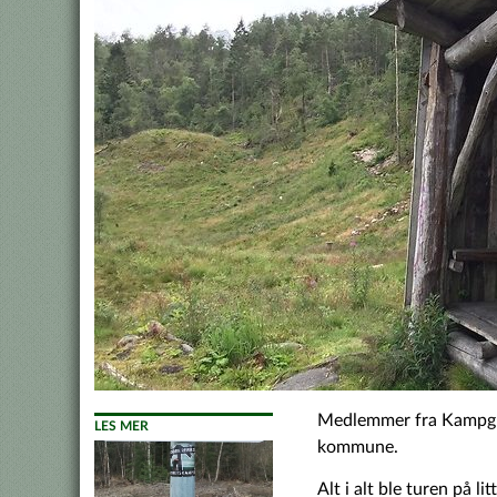
Medlemmer fra Kampgru
LES MER
kommune.
Alt i alt ble turen på l