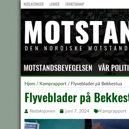
NEDLASTINGER
LENKER
FRIHETSKAMP
MOTSTANDSBEVEGELSEN
VÅR POLIT
Hjem
/
Kamprapport
/
Flyveblader på Bekkestua
Flyveblader på Bekkes
Redaksjonen
juni 7, 2024
Kamprapport