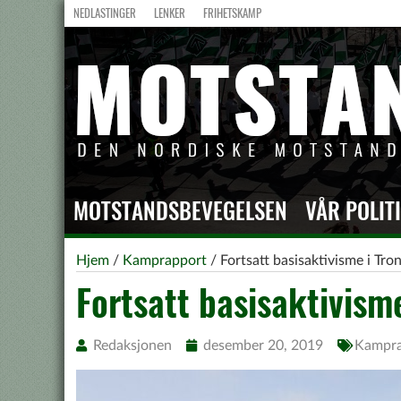
NEDLASTINGER
LENKER
FRIHETSKAMP
MOTSTANDSBEVEGELSEN
VÅR POLIT
Hjem
/
Kamprapport
/
Fortsatt basisaktivisme i Tr
Fortsatt basisaktivis
Redaksjonen
desember 20, 2019
Kampra