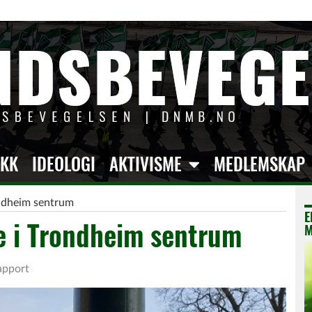
IKK
IDEOLOGI
AKTIVISME
MEDLEMSKAP
ondheim sentrum
E
me i Trondheim sentrum
M
pport