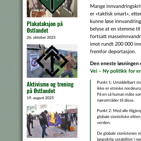
Mange innvandringskrit
er «taktisk smart», ette
kunne løse innvandrin
Plakataksjon på
belyse at en stemme til
Østlandet
fortsatt masseinnvandrin
26. oktober 2025
imot rundt 200 000 inn
fremfor deportasjon.
Den eneste løsningen 
Vei – Ny politikk for e
Aktivisme og trening
Punkt 1: Umiddelbart st
ikke er etniske nordeuro
på Østlandet
På en så human måte som 
19. august 2025
nærområder til disse.
Punkt 2: Med alle tilgjeng
globale sionistiske elit
verden.
De globale sionistenes må
langsiktig ustabilitet i 