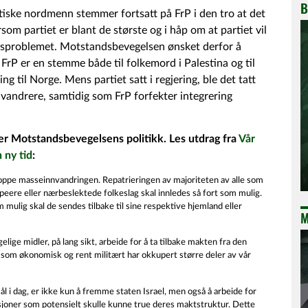
B
iske nordmenn stemmer fortsatt på FrP i den tro at det
rsom partiet er blant de største og i håp om at partiet vil
gsproblemet. Motstandsbevegelsen ønsket derfor å
 FrP er en stemme både til folkemord i Palestina og til
g til Norge. Mens partiet satt i regjering, ble det tatt
vandrere, samtidig som FrP forfekter integrering
er Motstandsbevegelsens politikk. Les utdrag fra
Vår
n ny tid
:
oppe masseinnvandringen. Repatrieringen av majoriteten av alle som
peere eller nærbeslektede folkeslag skal innledes så fort som mulig.
mulig skal de sendes tilbake til sine respektive hjemland eller
M
elige midler, på lang sikt, arbeide for å ta tilbake makten fra den
en som økonomisk og rent militært har okkupert større deler av vår
l i dag, er ikke kun å fremme staten Israel, men også å arbeide for
nasjoner som potensielt skulle kunne true deres maktstruktur. Dette