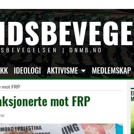
IKK
IDEOLOGI
AKTIVISME
MEDLEMSKAP
e mot FRP
E
aksjonerte mot FRP
M
me