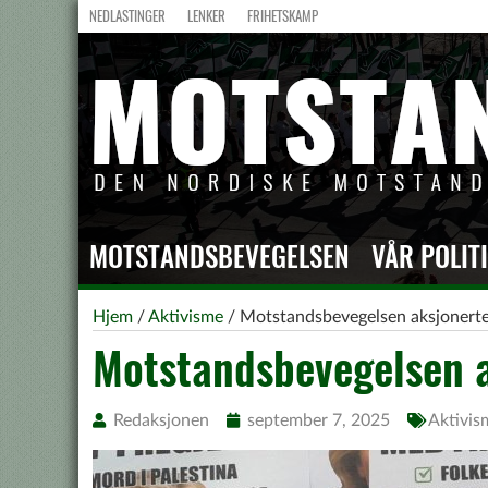
NEDLASTINGER
LENKER
FRIHETSKAMP
MOTSTANDSBEVEGELSEN
VÅR POLIT
Hjem
/
Aktivisme
/
Motstandsbevegelsen aksjonert
Motstandsbevegelsen 
Redaksjonen
september 7, 2025
Aktivis