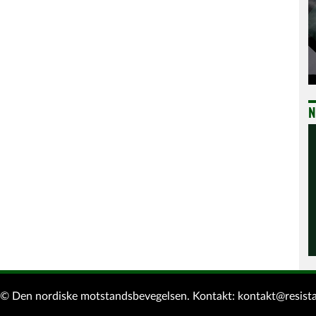
N
d © Den nordiske motstandsbevegelsen.
Kontakt:
kontakt@resist