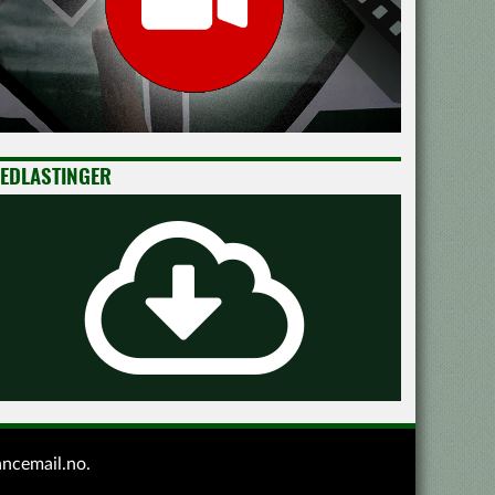
EDLASTINGER
ancemail.no
.