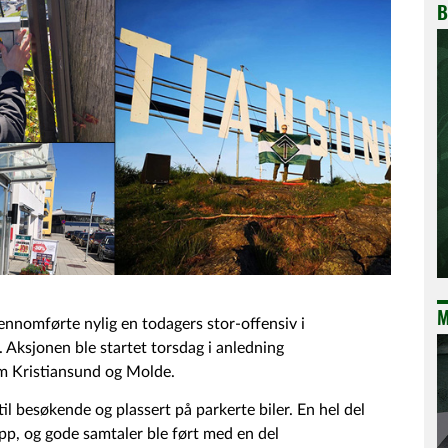
B
M
jennomførte nylig en todagers stor-offensiv i
 Aksjonen ble startet torsdag i anledning
m Kristiansund og Molde.
til besøkende og plassert på parkerte biler. En hel del
opp, og gode samtaler ble ført med en del