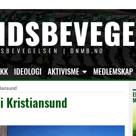
IKK
IDEOLOGI
AKTIVISME
MEDLEMSKAP
tiansund
E
 i Kristiansund
M