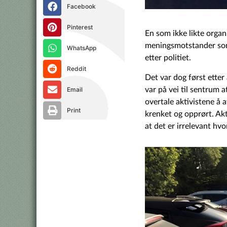
Facebook
Pinterest
En som ikke likte orga
meningsmotstander som 
WhatsApp
etter politiet.
Reddit
Det var dog først etter
var på vei til sentrum 
Email
overtale aktivistene å a
Print
krenket og opprørt. Akti
at det er irrelevant hvor