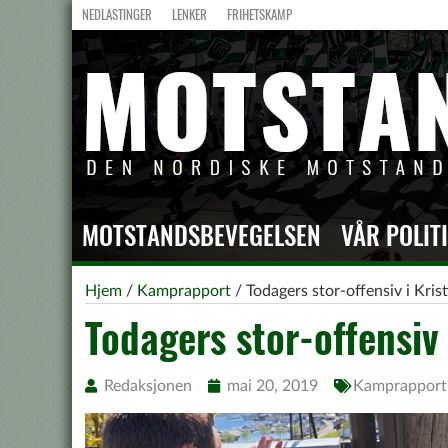
NEDLASTINGER
LENKER
FRIHETSKAMP
MOTSTANDSBEVEGELSEN
VÅR POLIT
Hjem
/
Kamprapport
/
Todagers stor-offensiv i Kris
Todagers stor-offensiv
Redaksjonen
mai 20, 2019
Kamprapport