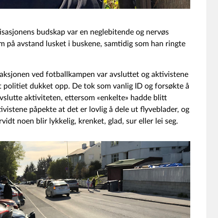
nisasjonens budskap var en neglebitende og nervøs
på avstand lusket i buskene, samtidig som han ringte
 aksjonen ved fotballkampen var avsluttet og aktivistene
at politiet dukket opp. De tok som vanlig ID og forsøkte å
vslutte aktiviteten, ettersom «enkelte» hadde blitt
vistene påpekte at det er lovlig å dele ut flyveblader, og
vidt noen blir lykkelig, krenket, glad, sur eller lei seg.