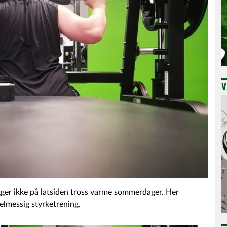
V
igger ikke på latsiden tross varme sommerdager. Her
gelmessig styrketrening.