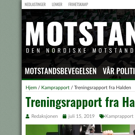
NEDLASTINGER
LENKER
FRIHETSKAMP
MOTSTANDSBEVEGELSEN
VÅR POLIT
Hjem
/
Kamprapport
/
Treningsrapport fra Halden
Treningsrapport fra H
Redaksjonen
juli 15, 2019
Kamprapport