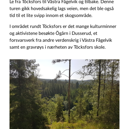
Le fra Töcksfors til Västra Fågelvik og tilbake. Denne
turen gikk hovedsakelig lags veien, men det ble også
tid til et lite svipp innom et skogsområde.
I området rundt Töcksfors er det mange kulturminner
og aktivistene besøkte Ögårn i Dusserud, et
forsvarsverk fra andre verdenskrig i Västra Fågelvik
samt en gravrøys i nærheten av Töcksfors skole.