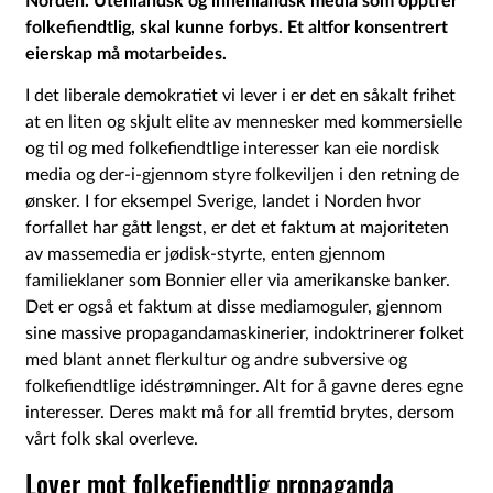
Norden. Utenlandsk og innenlandsk media som opptrer
folkefiendtlig, skal kunne forbys. Et altfor konsentrert
eierskap må motarbeides.
I det liberale demokratiet vi lever i er det en såkalt frihet
at en liten og skjult elite av mennesker med kommersielle
og til og med folkefiendtlige interesser kan eie nordisk
media og der-i-gjennom styre folkeviljen i den retning de
ønsker. I for eksempel Sverige, landet i Norden hvor
forfallet har gått lengst, er det et faktum at majoriteten
av massemedia er jødisk-styrte, enten gjennom
familieklaner som Bonnier eller via amerikanske banker.
Det er også et faktum at disse mediamoguler, gjennom
sine massive propagandamaskinerier, indoktrinerer folket
med blant annet flerkultur og andre subversive og
folkefiendtlige idéstrømninger. Alt for å gavne deres egne
interesser. Deres makt må for all fremtid brytes, dersom
vårt folk skal overleve.
Lover mot folkefiendtlig propaganda