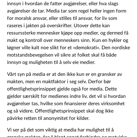
innsyn i hvordan de fatter avgjørelser, eller hva slags
avgjørelser de tar. Media tar som regel heller ingen form
for moralsk ansvar, eller stilles til ansvar, for liv som
raseres i jakten på overskrifter. Utover dette kan
ressurssterke mennesker kjøpe opp medier, og dermed få
makt og kontroll over menneskers sinn. Kun en hykler og
løgner ville kalt noe slikt for et «demokrati». Den nordiske
motstandsbevegelsen vil sikre at folket skal få både
innsyn og muligheten til å selv eie medier.
Vårt syn på media er at den ikke kun er en gransker av
makten, men en maktfaktor i seg selv. Derfor bør
offentlighetsprinsippet gjelde også for media. Dette
gjelder særskilt for medienes indre liv, det vil si hvordan
avgjørelser tas, hvilke som finansierer deres virksomhet
og så videre. Offentlighetsprinsippet skal dog ikke
påvirke retten til anonymitet for kilder.
Vi ser på det som viktig at media har mulighet til å