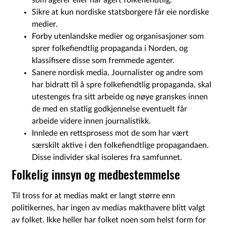
som agerer eller har agert folkefiendtlig.
Sikre at kun nordiske statsborgere får eie nordiske
medier.
Forby utenlandske medier og organisasjoner som
sprer folkefiendtlig propaganda i Norden, og
klassifisere disse som fremmede agenter.
Sanere nordisk media. Journalister og andre som
har bidratt til å spre folkefiendtlig propaganda, skal
utestenges fra sitt arbeide og nøye granskes innen
de med en statlig godkjennelse eventuelt får
arbeide videre innen journalistikk.
Innlede en rettsprosess mot de som har vært
særskilt aktive i den folkefiendtlige propagandaen.
Disse individer skal isoleres fra samfunnet.
Folkelig innsyn og medbestemmelse
Til tross for at medias makt er langt større enn
politikernes, har ingen av medias makthavere blitt valgt
av folket. Ikke heller har folket noen som helst form for