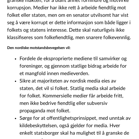
granske makten, for å blant annet forhindre og motvirke
korrupsjon. Medier har ikke rett å arbeide fiendtlig mot
folket eller staten, men om en senator utvilsomt har vist
seg å være korrupt er dette informasjon som både ligger i
folkets og statens interesse. Dette skal naturligvis ikke
klassifiseres som folkefiendtlig, men snarere folkevennlig.
Den nordiske motstandsbevegelsen vil:
Fordele de eksproprierte mediene til samvirker og
foreninger, og gjennom statlige bidrag arbeide for
et mangfold innen medieverden.
Sikre at majoriteten av nordisk media eies av
staten, det vil si folket. Statlig media skal arbeide
for folket. Kommersielle medier får arbeide fritt,
men ikke bedrive fiendtlig eller subversiv
propaganda mot folket.
Sørge for at offentlighetsprinsippet, med unntak av
kildebeskyttelsen, også gjelder for media. Hver
enkelt statsborger skal ha mulighet til å granske de