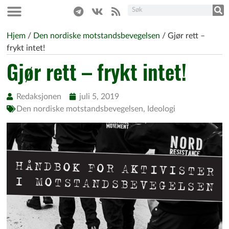
Hjem
/
Den nordiske motstandsbevegelsen
/
Gjør rett –
frykt intet!
Gjør rett – frykt intet!
Redaksjonen
juli 5, 2019
Den nordiske motstandsbevegelsen
,
Ideologi