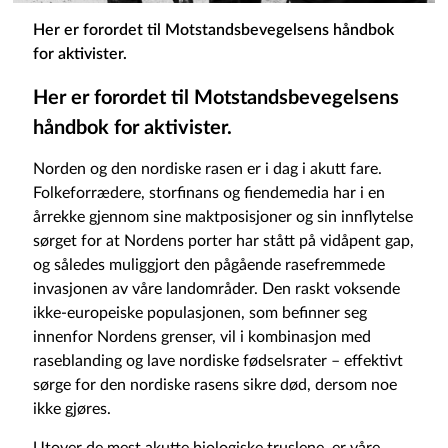
Her er forordet til Motstandsbevegelsens håndbok
for aktivister.
Her er forordet til Motstandsbevegelsens
håndbok for aktivister.
Norden og den nordiske rasen er i dag i akutt fare.
Folkeforrædere, storfinans og fiendemedia har i en
årrekke gjennom sine maktposisjoner og sin innflytelse
sørget for at Nordens porter har stått på vidåpent gap,
og således muliggjort den pågående rasefremmede
invasjonen av våre landområder. Den raskt voksende
ikke-europeiske populasjonen, som befinner seg
innenfor Nordens grenser, vil i kombinasjon med
raseblanding og lave nordiske fødselsrater – effektivt
sørge for den nordiske rasens sikre død, dersom noe
ikke gjøres.
Utover de mest akutte biologiske truslene, er våre