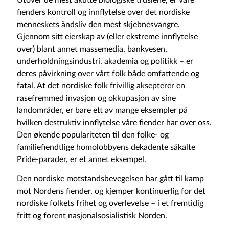
fienders kontroll og innflytelse over det nordiske
menneskets åndsliv den mest skjebnesvangre.
Gjennom sitt eierskap av (eller ekstreme innflytelse
over) blant annet massemedia, bankvesen,
underholdningsindustri, akademia og politikk – er
deres påvirkning over vårt folk både omfattende og
fatal. At det nordiske folk frivillig aksepterer en
rasefremmed invasjon og okkupasjon av sine
landområder, er bare ett av mange eksempler på
hvilken destruktiv innflytelse våre fiender har over oss.
Den økende populariteten til den folke- og
familiefiendtlige homolobbyens dekadente såkalte
Pride-parader, er et annet eksempel.
Den nordiske motstandsbevegelsen har gått til kamp
mot Nordens fiender, og kjemper kontinuerlig for det
nordiske folkets frihet og overlevelse – i et fremtidig
fritt og forent nasjonalsosialistisk Norden.